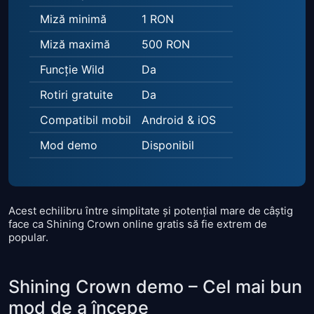
Miză minimă
1 RON
Miză maximă
500 RON
Funcție Wild
Da
Rotiri gratuite
Da
Compatibil mobil
Android & iOS
Mod demo
Disponibil
Acest echilibru între simplitate și potențial mare de câștig
face ca Shining Crown online gratis să fie extrem de
popular.
Shining Crown demo – Cel mai bun
mod de a începe