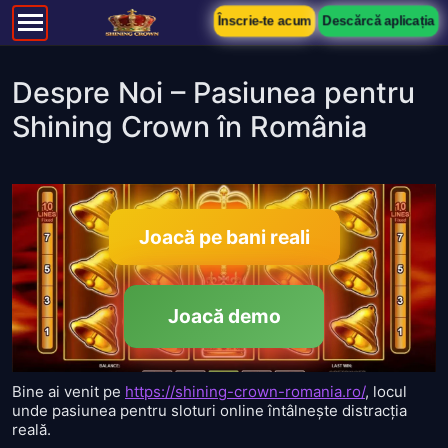
Înscrie-te acum
Descărcă aplicația
Despre Noi – Pasiunea pentru
Shining Crown în România
Joacă pe bani reali
Joacă demo
Bine ai venit pe
https://shining-crown-romania.ro/
, locul
unde pasiunea pentru sloturi online întâlnește distracția
reală.