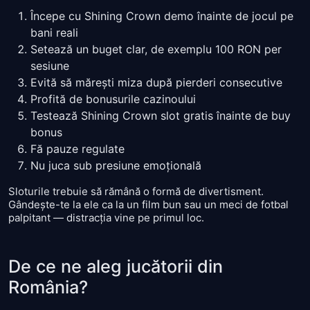
Începe cu Shining Crown demo înainte de jocul pe
bani reali
Setează un buget clar, de exemplu 100 RON per
sesiune
Evită să mărești miza după pierderi consecutive
Profită de bonusurile cazinoului
Testează Shining Crown slot gratis înainte de buy
bonus
Fă pauze regulate
Nu juca sub presiune emoțională
Sloturile trebuie să rămână o formă de divertisment.
Gândește-te la ele ca la un film bun sau un meci de fotbal
palpitant — distracția vine pe primul loc.
De ce ne aleg jucătorii din
România?