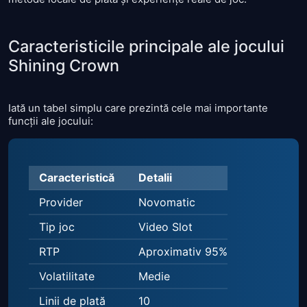
Caracteristicile principale ale jocului
Shining Crown
Iată un tabel simplu care prezintă cele mai importante
funcții ale jocului:
Caracteristică
Detalii
Provider
Novomatic
Tip joc
Video Slot
RTP
Aproximativ 95%
Volatilitate
Medie
Linii de plată
10