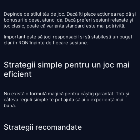
Depinde de stilul tău de joc. Dacă îți place acțiunea rapidă și
bonusurile dese, atunci da. Dacă preferi sesiuni relaxate și
joc clasic, poate că varianta standard este mai potrivită.
Important este să joci responsabil și să stabilești un buget
clar în RON înainte de fiecare sesiune.
Strategii simple pentru un joc mai
eficient
Nu există o formulă magică pentru câștig garantat. Totuși,
câteva reguli simple te pot ajuta să ai o experiență mai
bună.
Strategii recomandate