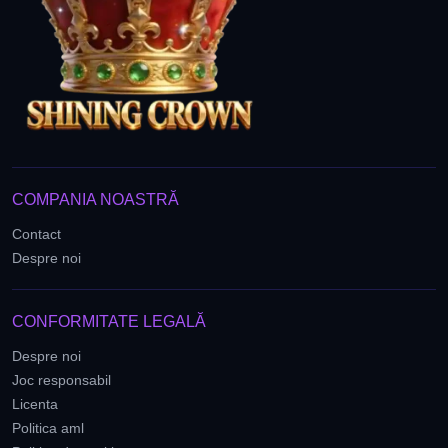
COMPANIA NOASTRĂ
Contact
Despre noi
CONFORMITATE LEGALĂ
Despre noi
Joc responsabil
Licenta
Politica aml